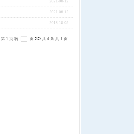
2021-08-12
2021-08-12
2018-10-05
第 1 页 转
页
GO
共 4 条 共 1 页