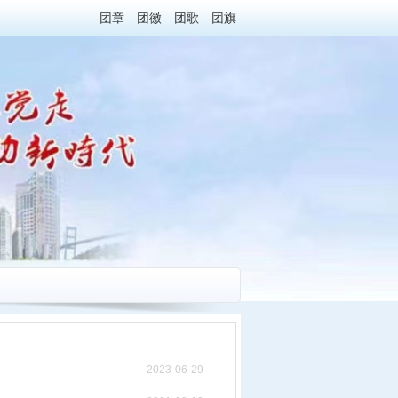
团章
团徽
团歌
团旗
2023-06-29