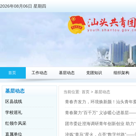
2026年08月06日 星期四
首页
工作动态
基层动态
党团知识
组织架构
基层动态
当前位置:
首页
>
基层动态
区县战线
青春齐发力，环境焕新颜！汕头青年
学校巡礼
青春聚力“百千万” 义诊暖心进基层—
红领巾风采
团市委赴澄海调研青年创新创业 助力“
直属单位
淬炼“青马”星火，点亮“数字丝路”——