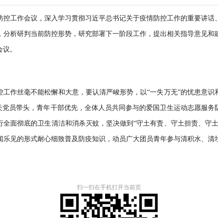
情防控工作会议，深入学习贯彻习近平总书记关于疫情防控工作的重要讲
，分析研判当前防控形势，研究部署下一阶段工作，提出相关指导意见和
会议。
控工作丝毫不能松懈和大意，要认清严峻形势，以“一失万无”的忧患意识
机关党员带头，青年干部优先，全体人员共同参与的爱国卫生运动志愿服务
行全面彻底的卫生清洁和消杀灭蚊，坚决做到“守土有责、守土担责、守土
闻乐见的形式耐心细致普及防疫知识，动员广大团员青年参与清积水、清
扫一扫在手机打开当前页