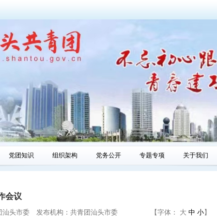
党团知识
组织架构
党务公开
专题专项
关于我们
作会议
团汕头市委
发布机构：
共青团汕头市委
【字体：
大
中
小
】