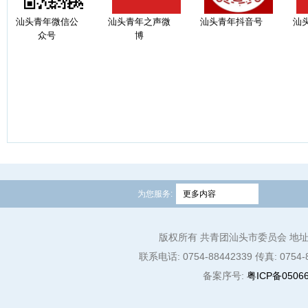
汕头青年微信公
汕头青年之声微
汕头青年抖音号
汕
红领巾心向党 赓续薪火...
党建共建聚爱心 暖心帮...
汇
众号
博
为您服务:
更多内容
版权所有 共青团汕头市委员会 地址:
联系电话: 0754-88442339 传真: 0754-8
备案序号:
粤ICP备05066