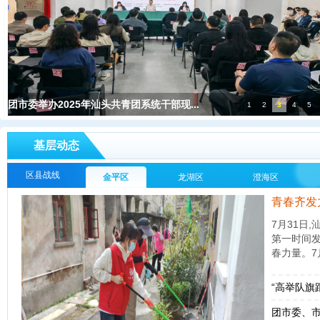
团市委举办2025年汕头共青团系统干部现...
1
2
3
4
5
基层动态
区县战线
金平区
龙湖区
澄海区
青春齐发
7月31日
第一时间
春力量。7月
“高举队旗
团市委、市