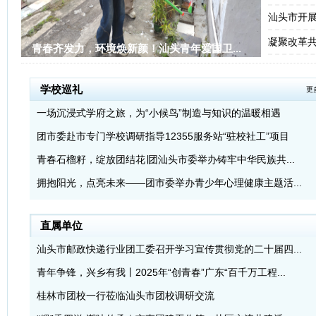
汕头市开展“
凝聚改革
青春齐发力，环境焕新颜！汕头青年爱国卫...
学校巡礼
更
一场沉浸式学府之旅，为“小候鸟”制造与知识的温暖相遇
团市委赴市专门学校调研指导12355服务站“驻校社工”项目
青春石榴籽，绽放团结花∣团汕头市委举办铸牢中华民族共...
拥抱阳光，点亮未来——团市委举办青少年心理健康主题活...
直属单位
汕头市邮政快递行业团工委召开学习宣传贯彻党的二十届四...
青年争锋，兴乡有我丨2025年“创青春”广东“百千万工程...
桂林市团校一行莅临汕头市团校调研交流