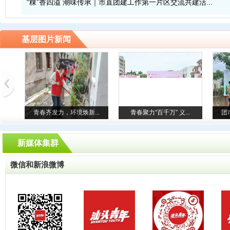
“粿”香四溢 潮味传承｜市直团建工作第一片区交流共建活...
基层图片新闻
青春齐发力，环境焕新...
青春聚力“百千万” 义...
团
新媒体集群
微信和新浪微博
汕头市举办“高举队旗...
澄海区第二十七届乡村...
市